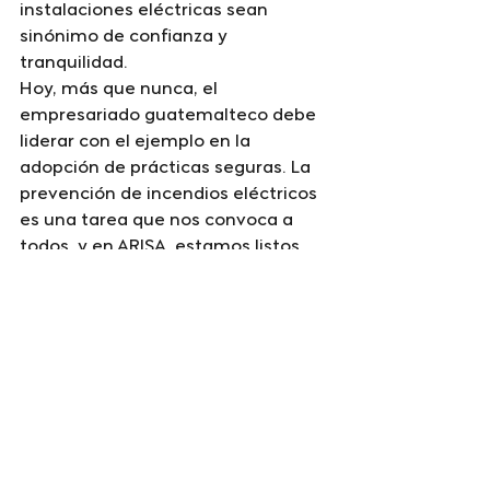
instalaciones eléctricas sean 
sinónimo de confianza y 
tranquilidad.
Hoy, más que nunca, el 
empresariado guatemalteco debe 
liderar con el ejemplo en la 
adopción de prácticas seguras. La 
prevención de incendios eléctricos 
es una tarea que nos convoca a 
todos, y en ARISA, estamos listos 
para guiar y acompañar en este 
camino hacia la seguridad y la 
excelencia.
"Servicio de primera clase con calor 
humano."