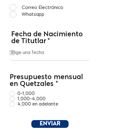
Correo Electrónico
Whatsapp
Fecha de Nacimiento
r
de Titutlar
*
e
q
u
i
r
Presupuesto mensual
e
en Quetzales
*
d
0-1,000
1,000-4,000
4,000 en adelante
ENVIAR