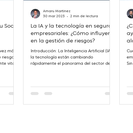
Amaru Martinez
30 mar 2023
2 min de lectura
u Socio
La IA y la tecnología en seguros
¿C
empresariales: ¿Cómo influyen
ay
en la gestión de riesgos?
al
 vez más
Introducción: La Inteligencia Artificial (IA) y
Cua
e riesgos
la tecnología están cambiando
emp
te vital
rápidamente el panorama del sector de
Si
seguros empresariales...
pue