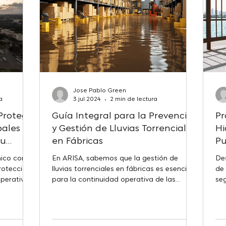
Jose Pablo Green
a
3 jul 2024
2 min de lectura
Protege
Guía Integral para la Prevención
Pr
pales
y Gestión de Lluvias Torrenciales
Hi
tu
en Fábricas
Pu
Pé
mico como
En ARISA, sabemos que la gestión de
De
Se
rotección
lluvias torrenciales en fábricas es esencial
de
operativa
para la continuidad operativa de las
seg
fábricas y...
co