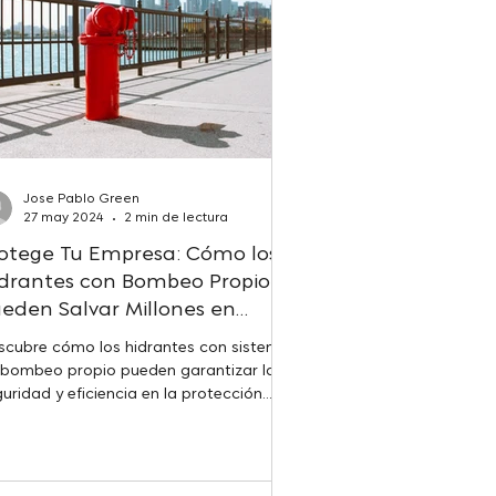
Jose Pablo Green
27 may 2024
2 min de lectura
otege Tu Empresa: Cómo los
drantes con Bombeo Propio
eden Salvar Millones en
rdidas y Garantizar la
scubre cómo los hidrantes con sistemas
guridad de Tus Activos
 bombeo propio pueden garantizar la
uridad y eficiencia en la protección
ntra incendios para