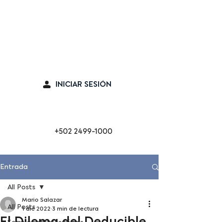
Seguro en línea
INICIAR SESIÓN
Cabina de Emergencia
+502 2499-1000
Entrada
All Posts
Mario Salazar
All Posts
1 dic 2022
3 min de lectura