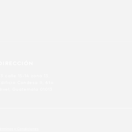
DIRECCIÓN
23 calle 15-14 zona 13,
Edificio Condesa II, 6to.
Nivel, Guatemala 01013
érminos y Condiciones